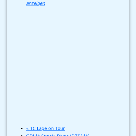
anzeigen
«
TC Lage on Tour
GDL** Sports Diver (DTSA**) –