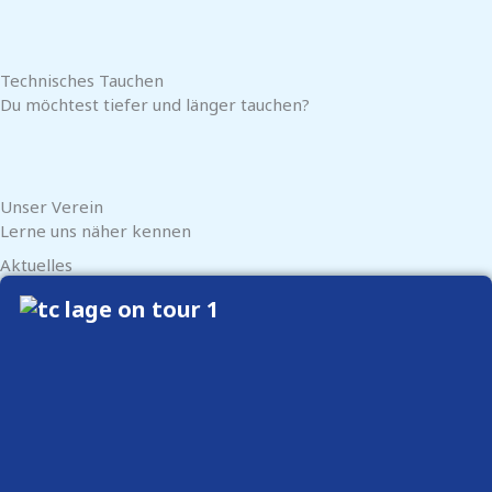
MEHR
Technisches Tauchen
Du möchtest tiefer und länger tauchen?
MEHR
Unser Verein
Lerne uns näher kennen
Aktuelles
MEHR