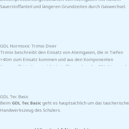
Sauerstoffanteil und längeren Grundzeiten durch Gaswechsel.
So kann für die Zieltiefe (z.B. Besuch eines Wracks) ein
sogenanntes bestes Atemgas hergestellt werden, welches
dann für eine bessere Dekompression in geringeren Tiefen,
durch z.B. reinen Sauerstoff bei einem Gaswechsel ersetzt
wird.
GDL Normoxic Trimix Diver
Trimix beschreibt den Einsatz von Atemgasen, die in Tiefen
>40m zum Einsatz kommen und aus den Komponenten
Sauerstoff / Helium und Stickstoff bestehen. Im
GDL Normoxic
Trimix Diver
Kurs erlernt der Schüler den Umgang, den
Einsatz und den Vorteil dieser Gase auf der gewünschten
Zieltiefe kennen.
GDL Tec Basic
Beim
GDL Tec Basic
geht es hauptsächlich um das taucherische
Handwerkszeug des Schülers.
Besondere Flossentechniken, Ausrüstungskonfiguration und
die Fähigkeit in besonderen Situationen angemessen zu