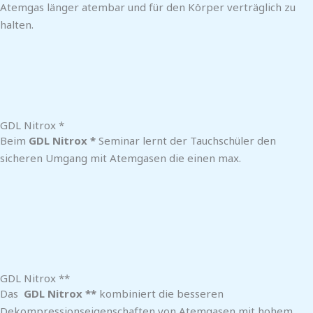
Atemgas länger atembar und für den Körper verträglich zu
halten.
GDL Nitrox *
Beim
GDL Nitrox *
Seminar lernt der Tauchschüler den
sicheren Umgang mit Atemgasen die einen max.
Sauerstoffanteil von 40% haben. Die Folge sind längere
Nullzeiten und somit weniger Stickstoffaufnahme bei den
Tauchgängen.
GDL Nitrox **
Das
GDL Nitrox **
kombiniert die besseren
Dekompressionseigenschaften von Atemgasen mit hohem