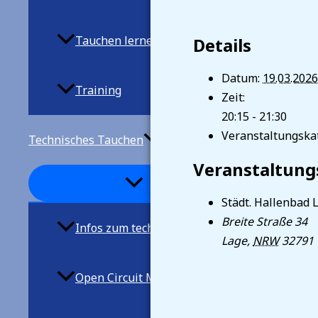
Tauchen lernen
Details
Datum:
19.03.202
Training
Zeit:
20:15 - 21:30
Veranstaltungskat
Technisches Tauchen
Veranstaltung
Städt. Hallenbad 
Breite Straße 34
Infos zum techn. Tauchen
Lage
,
NRW
32791
Open Circuit Mischgastauchen