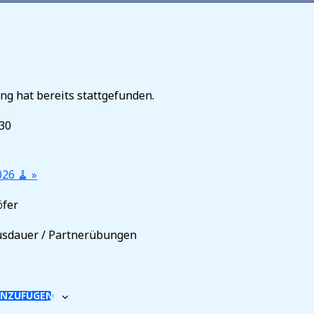
ng hat bereits stattgefunden.
:30
026 🧹
»
öfer
usdauer / Partnerübungen
INZUFÜGEN