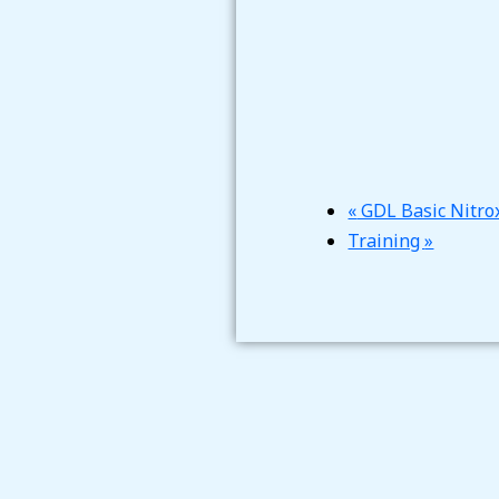
«
GDL Basic Nitrox
Training
»