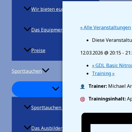
Wir bieten euch
« Alle Veranstaltungen
Das Equipment
Diese Veranstaltu
Preise
12.03.2026 @ 20:15
-
21
«
GDL Basic Nitrox
Sporttauchen
Training
»
Trainer:
Michael A
Trainingsinhalt:
A
Sporttauchen allgemein
Das Ausbilderteam