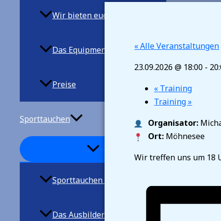
Wir bieten euch
« Alle Veranstaltungen
Das Equipment
23.09.2026 @ 18:00
-
20
Preise
«
Training
Training
»
Sporttauchen
Organisator:
Micha
Ort:
Möhnesee
Wir treffen uns um 18 
Sporttauchen allgemein
Das Ausbilderteam