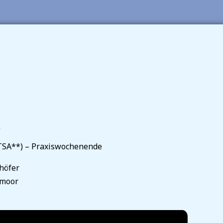
»
TSA**) – Praxiswochenende
höfer
mmoor