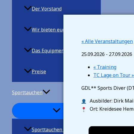
Der Vorstand
Wir bieten euch
« Alle Veranstaltungen
Das Equipment
25.09.2026
-
27.09.2026
«
Training
Preise
TC Lage on Tour
GDL** Sports Diver (D
Sporttauchen
Ausbilder: Dirk Mai
Ort: Kreidesee He
Sporttauchen allgemein