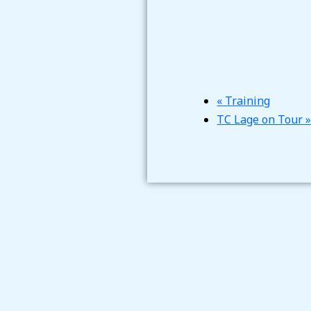
«
Training
TC Lage on Tour