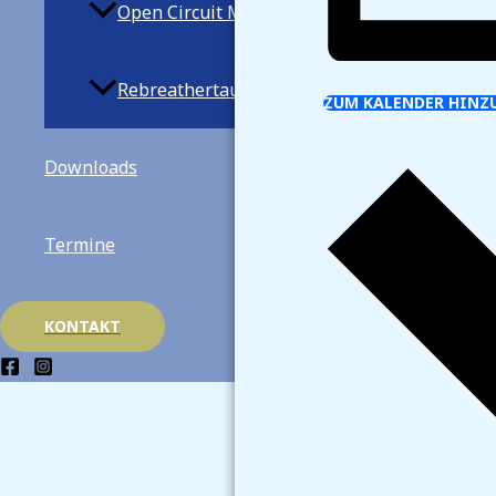
Open Circuit Mischgastauchen
Rebreathertauchen
ZUM KALENDER HINZ
Downloads
Termine
KONTAKT