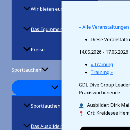
Wir bieten euch
« Alle Veranstaltungen
Das Equipment
Diese Veranstaltu
Preise
14.05.2026
-
17.05.2026
«
Training
Sporttauchen
Training
»
GDL Dive Group Leader
Praxiswochenende
Ausbilder: Dirk Mai
Sporttauchen allgemein
Ort: Kreidesee He
Das Ausbilderteam