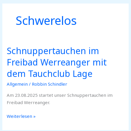
Schwerelos
Schnuppertauchen im
Schnuppertauchen
im
Freibad Werreanger mit
Freibad
Werreanger
dem Tauchclub Lage
mit
Allgemein
/
Robbin Schindler
dem
Tauchclub
Am 23.08.2025 startet unser Schnuppertauchen im
Lage
Freibad Werreanger.
Weiterlesen »