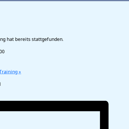
ng hat bereits stattgefunden.
:00
 Training
»
d