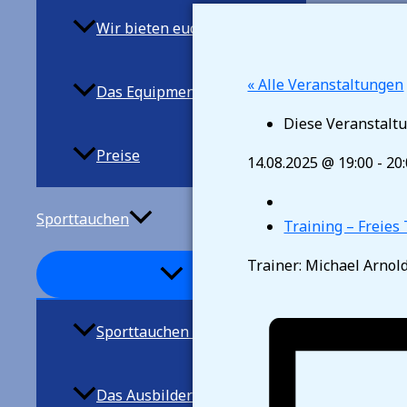
Wir bieten euch
« Alle Veranstaltungen
Das Equipment
Diese Veranstaltu
Preise
14.08.2025 @ 19:00
-
20
Sporttauchen
Training – Freies
Trainer: Michael Arnol
Sporttauchen allgemein
Das Ausbilderteam