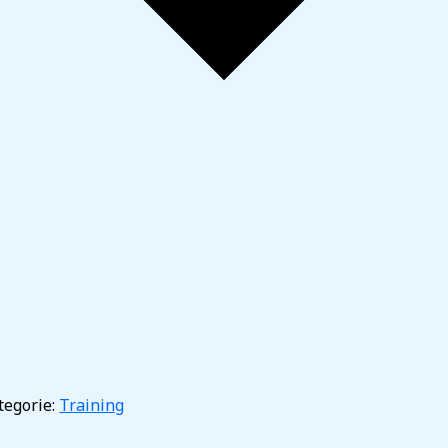
5
egorie:
Training