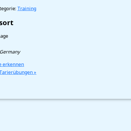
egorie:
Training
sort
Lage
Germany
he erkennen
 Tarierübungen
»