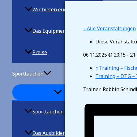
Wir bieten euch
« Alle Veranstaltungen
Das Equipment
Diese Veranstaltu
Preise
06.11.2025 @ 20:15
-
21
«
Training – Fisc
Sporttauchen
Training – DTG –
Trainer: Robbin Schind
Sporttauchen allgemein
Das Ausbilderteam