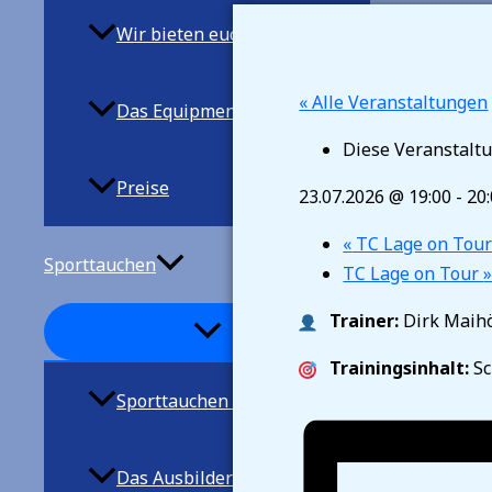
Wir bieten euch
« Alle Veranstaltungen
Das Equipment
Diese Veranstaltu
Preise
23.07.2026 @ 19:00
-
20
«
TC Lage on Tou
Sporttauchen
TC Lage on Tour
Trainer:
Dirk Maih
Trainingsinhalt:
Sc
Sporttauchen allgemein
Das Ausbilderteam