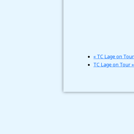
«
TC Lage on Tou
TC Lage on Tour