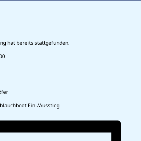
ng hat bereits stattgefunden.
:00
r
»
öfer
hlauchboot Ein-/Ausstieg