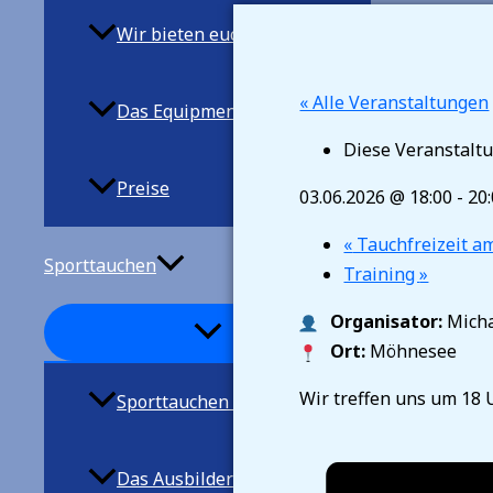
Wir bieten euch
« Alle Veranstaltungen
Das Equipment
Diese Veranstaltu
Preise
03.06.2026 @ 18:00
-
20
«
Tauchfreizeit am
Sporttauchen
Training
»
Organisator:
Micha
Ort:
Möhnesee
Wir treffen uns um 18 
Sporttauchen allgemein
Das Ausbilderteam