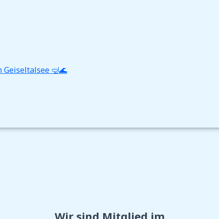
 Geiseltalsee 🤿🌊
Wir sind Mitglied im