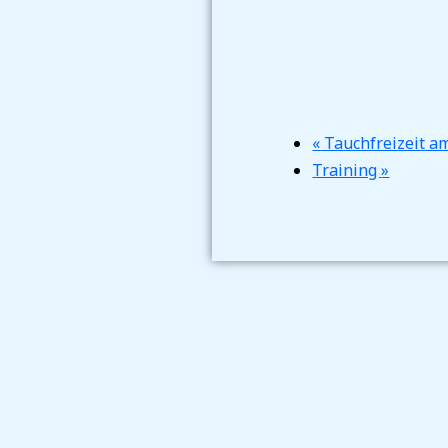
«
Tauchfreizeit am
Training
»