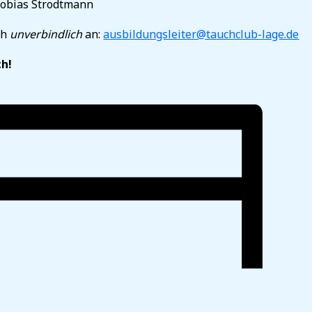
obias Strodtmann
ch
unverbindlich
an:
ausbildungsleiter@tauchclub-lage.de
ch!