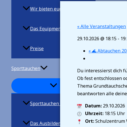
Wir bieten euch
« Alle Veranstaltungen
Das Equipment
29.10.2026 @ 18:15
-
19
Preise
«
🌊 Abtauchen 20
Sporttauchen
Du interessierst dich 
Ob fest entschlossen o
Thema Grundtauchschein
beantworten alle deine
Sporttauchen allgemein
Datum:
29.10.2026
Uhrzeit:
18:15 Uhr
Ort:
Schulzentrum 
Das Ausbilderteam