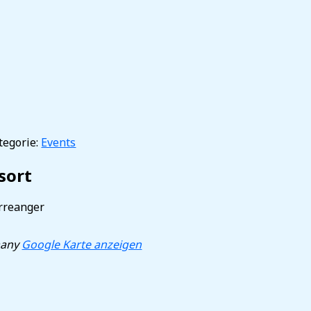
6
egorie:
Events
sort
rreanger
any
Google Karte anzeigen